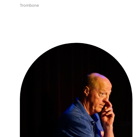
Leo Oosterveen
Trombone